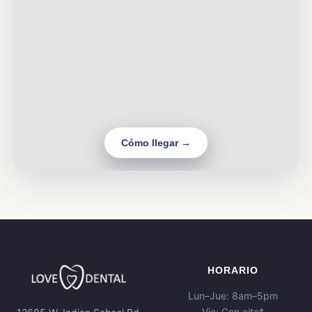
Cómo llegar →
HORARIO
Lun–Jue: 8am–5pm
Vie: Con cita*