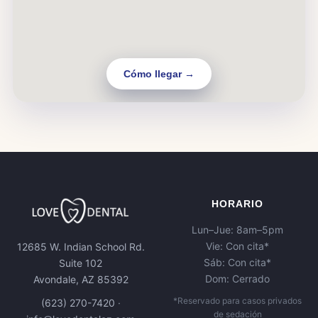
Cómo llegar →
HORARIO
Lun–Jue: 8am–5pm
Vie: Con cita*
12685 W. Indian School Rd.
Sáb: Con cita*
Suite 102
Dom: Cerrado
Avondale, AZ 85392
*Reservado para casos privados
(623) 270-7420
·
de sedación