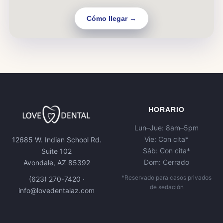
Cómo llegar →
HORARIO
Lun–Jue: 8am–5pm
Vie: Con cita*
12685 W. Indian School Rd.
Sáb: Con cita*
Suite 102
Dom: Cerrado
Avondale, AZ 85392
*Reservado para casos privados
(623) 270-7420
·
de sedación
info@lovedentalaz.com