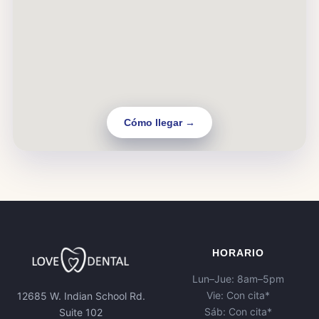
Cómo llegar →
HORARIO
Lun–Jue: 8am–5pm
Vie: Con cita*
12685 W. Indian School Rd.
Sáb: Con cita*
Suite 102